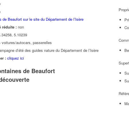
e
Propri
m
 de Beaufort sur le site du Département de l’Isère
Pr
 réduite :
non
Co
.34258, 5.10239
Comm
 voitures/autocars, passerelles
ampagne d’été des guides nature du Département de l’Isère
Be
er :
cliquez ici
Superf
ontaines de Beaufort
Su
 découverte
Su
Référ
Ma