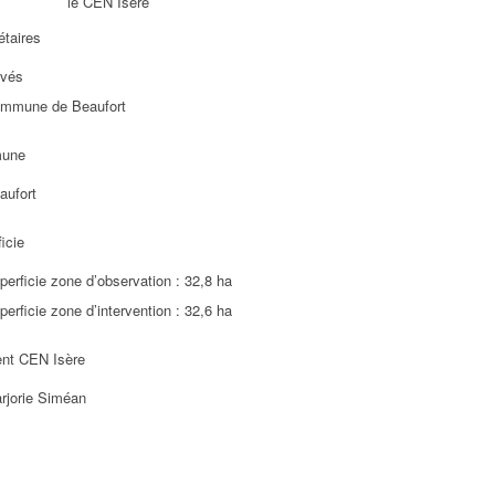
le CEN Isère
étaires
ivés
mmune de Beaufort
une
aufort
icie
perficie zone d’observation : 32,8 ha
perficie zone d’intervention : 32,6 ha
ent CEN Isère
rjorie Siméan