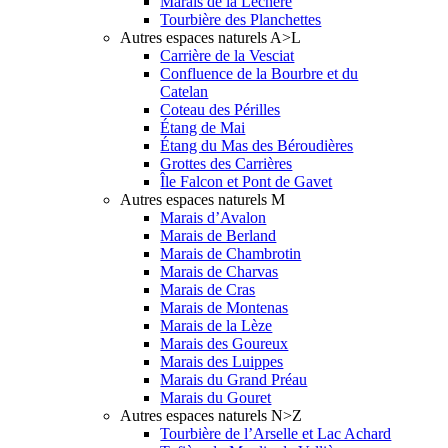
Marais de la Léchère
Tourbière des Planchettes
Autres espaces naturels A>L
Carrière de la Vesciat
Confluence de la Bourbre et du
Catelan
Coteau des Périlles
Étang de Mai
Étang du Mas des Béroudières
Grottes des Carrières
Île Falcon et Pont de Gavet
Autres espaces naturels M
Marais d’Avalon
Marais de Berland
Marais de Chambrotin
Marais de Charvas
Marais de Cras
Marais de Montenas
Marais de la Lèze
Marais des Goureux
Marais des Luippes
Marais du Grand Préau
Marais du Gouret
Autres espaces naturels N>Z
Tourbière de l’Arselle et Lac Achard