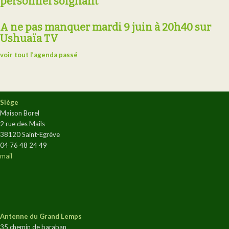
personnel soignant
A ne pas manquer mardi 9 juin à 20h40 sur
Ushuaïa TV
voir tout l’agenda passé
Siège
Maison Borel
2 rue des Mails
38120 Saint-Egrève
04 76 48 24 49
mail
Antenne du Grand Lemps
35 chemin de baraban