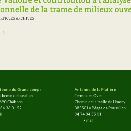
 Valloire et contribution à l’analyse
ionnelle de la trame de milieux ouve
ARTICLES ARCHIVES
e
tenne du Grand Lemps
Antenne de la Platière
 chemin de baraban
Ferme des Oves
690 Châbons
Chemin de la traille de Limony
 84 36 01 52
38550 Le Péage de Roussillon
l
04 74 84 35 01
•
mail