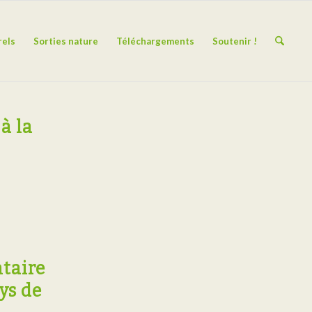
rels
Sorties nature
Téléchargements
Soutenir !
à la
taire
ys de