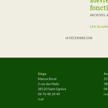
Bièvre
fonct
ARCHIVES
,
Lire la suit
14 DÉCEMBRE 2016
Siège
An
Maison Borel
35
2 rue des Mails
38
38120 Saint-Egrève
09
04 76 48 24 49
mai
mail