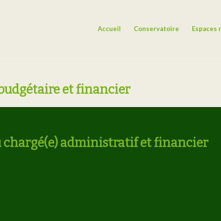
Accueil
Conservatoire
Espaces 
 budgétaire et financier
 chargé(e) administratif et financier