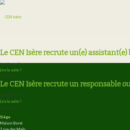
Le CEN Isère recrute un(e) assistant(e)
Articles archives
Lire la suite
7 août 2017
Le CEN Isère recrute un responsable ou
Articles archives
Lire la suite
7 août 2017
Siège
Maison Borel
2 rue des Mails