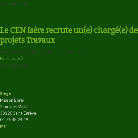
18 octobre 2019
Le CEN Isère recrute un(e) chargé(e) de
projets Travaux
Articles archives
,
Offres d'emploi et de stage - Archives
Lire la suite
18 octobre 2019
Siège
Maison Borel
2 rue des Mails
38120 Saint-Egrève
04 76 48 24 49
mail