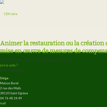
Animer la restauration ou la création 
mise en œuvre de mesures de compen
Articles archives
,
Offres d'emploi et de stage - Archives
Lire la suite
16 décembre 2019
Siège
Maison Borel
2 rue des Mails
38120 Saint-Egrève
04 76 48 24 49
mail