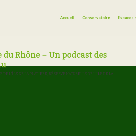
Accueil
Conservatoire
Espaces 
e du Rhône – Un podcast des
au
 DE L'ÎLE DE LA PLATIÈRE
,
RÉSERVE NATURELLE DE L'ÎLE DE LA