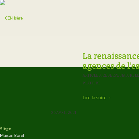
La renaissanc
agences de l’e
ARTICLES
,
RÉSERVE NATURELLE
PLATIÈRE
Lire la suite
26 AVRIL 2021
Siège
Maison Borel