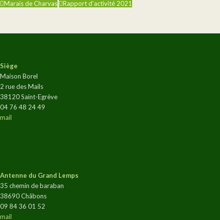
Marais de Charvas
Rapport d’activité 2021
Siège
Maison Borel
2 rue des Mails
38120 Saint-Egrève
04 76 48 24 49
mail
Antenne du Grand Lemps
35 chemin de baraban
38690 Châbons
09 84 36 01 52
mail