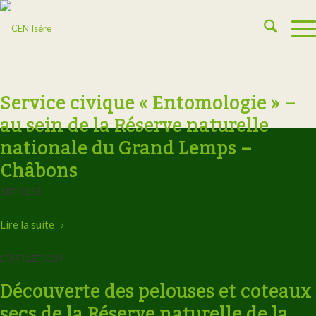
Service civique « Entomologie » –
au sein de la Réserve naturelle
nationale du Grand Lemps –
Châbons
ARTICLES
Lire la suite
17 JUILLET 2023
Découverte des pelouses et coteaux
secs de la Réserve naturelle de la