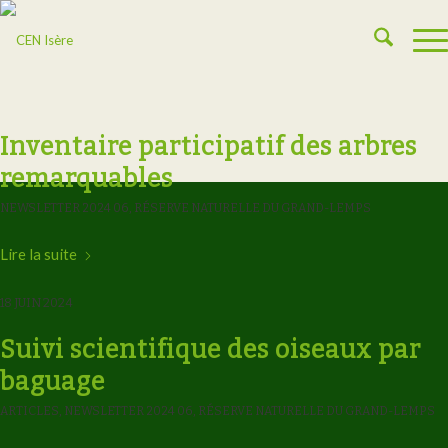
Inventaire participatif des arbres
remarquables
NEWSLETTER 2024 06
,
RÉSERVE NATURELLE DU GRAND-LEMPS
Lire la suite
18 JUIN 2024
Suivi scientifique des oiseaux par
baguage
ARTICLES
,
NEWSLETTER 2024 06
,
RÉSERVE NATURELLE DU GRAND-LEMPS