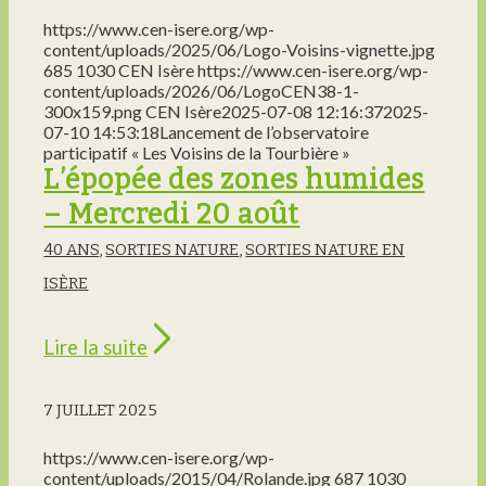
https://www.cen-isere.org/wp-
content/uploads/2025/06/Logo-Voisins-vignette.jpg
685
1030
CEN Isère
https://www.cen-isere.org/wp-
content/uploads/2026/06/LogoCEN38-1-
300x159.png
CEN Isère
2025-07-08 12:16:37
2025-
07-10 14:53:18
Lancement de l’observatoire
participatif « Les Voisins de la Tourbière »
L’épopée des zones humides
– Mercredi 20 août
40 ANS
,
SORTIES NATURE
,
SORTIES NATURE EN
ISÈRE
Lire la suite
7 JUILLET 2025
https://www.cen-isere.org/wp-
content/uploads/2015/04/Rolande.jpg
687
1030