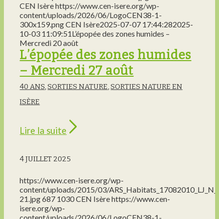
CEN Isère
https://www.cen-isere.org/wp-
content/uploads/2026/06/LogoCEN38-1-
300x159.png
CEN Isère
2025-07-07 17:44:28
2025-
10-03 11:09:51
L’épopée des zones humides –
Mercredi 20 août
L’épopée des zones humides
– Mercredi 27 août
40 ANS
,
SORTIES NATURE
,
SORTIES NATURE EN
ISÈRE
Lire la suite
4 JUILLET 2025
https://www.cen-isere.org/wp-
content/uploads/2015/03/ARS_Habitats_17082010_LJ_N_
21.jpg
687
1030
CEN Isère
https://www.cen-
isere.org/wp-
content/uploads/2026/06/LogoCEN38-1-