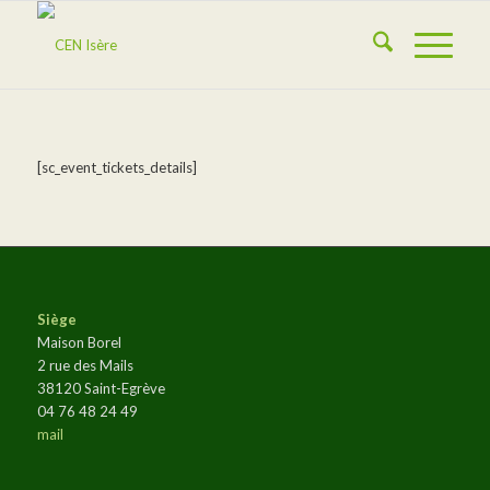
[sc_event_tickets_details]
Siège
Maison Borel
2 rue des Mails
38120 Saint-Egrève
04 76 48 24 49
mail