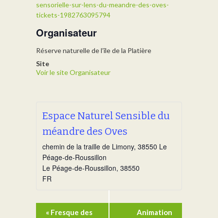
sensorielle-sur-lens-du-meandre-des-oves-
tickets-1982763095794
Organisateur
Réserve naturelle de l’île de la Platière
Site
Voir le site Organisateur
Espace Naturel Sensible du
méandre des Oves
chemin de la traille de Limony, 38550 Le
Péage-de-Roussillon
Le Péage-de-Roussillon
,
38550
FR
Navigation
«
Fresque des
Animation