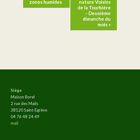
Évènement
zones humides
nature Voisins
de la Tourbière
– Deuxième
dimanche du
mois
»
Siège
Maison Borel
2 rue des Mails
38120 Saint-Egrève
04 76 48 24 49
mail