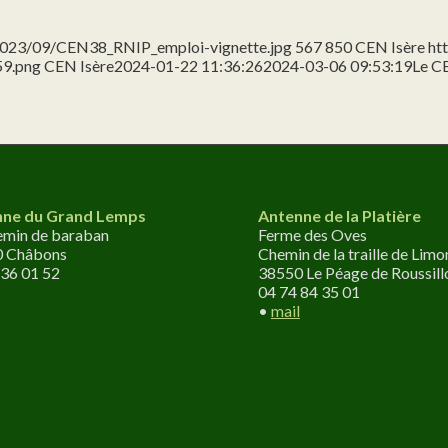
/2023/09/CEN38_RNIP_emploi-vignette.jpg
567
850
CEN Isère
ht
59.png
CEN Isère
2024-01-22 11:36:26
2024-03-06 09:53:19
Le CE
nne du Grand Lemps
Antenne de la Platière
emin de baraban
Ferme des Oves
0 Châbons
Chemin de la traille de Limo
 36 01 52
38550 Le Péage de Roussill
04 74 84 35 01
•
mail