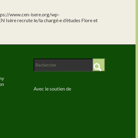
tps://www.cen-isere.org/wp-
N Isère recrute le/la chargé·e d’études Flore et
ny
on
Avec le soutien de