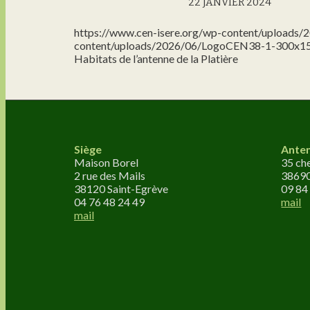
22 JANVIER 2024
https://www.cen-isere.org/wp-content/uploads
content/uploads/2026/06/LogoCEN38-1-300x1
Habitats de l’antenne de la Platière
Siège
Ante
Maison Borel
35 ch
2 rue des Mails
3869
38120 Saint-Egrève
09 84
04 76 48 24 49
mail
mail