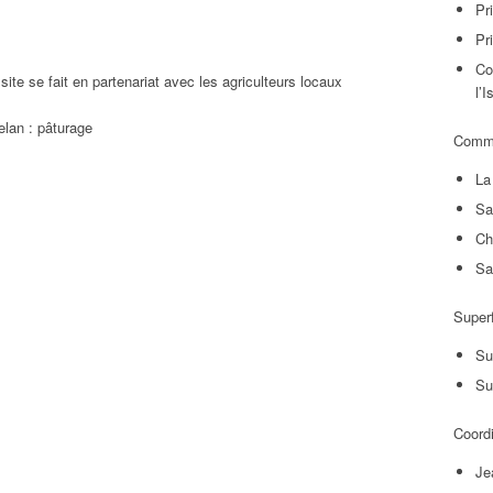
Pr
Pr
Co
site se fait en partenariat avec les agriculteurs locaux
l’
Comm
La 
Sa
Ch
Sa
Superf
Su
Su
Coord
Je