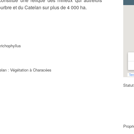
constitue une relique des milieux qui autrefois
ourbre et du Catelan sur plus de 4 000 ha.
richophyllus
Statut
Propri