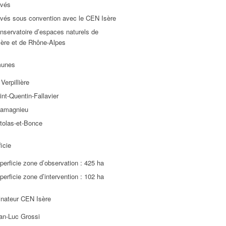
ivés
ivés sous convention avec le CEN Isère
nservatoire d’espaces naturels de
Isère et de Rhône-Alpes
unes
Verpillière
int-Quentin-Fallavier
amagnieu
tolas-et-Bonce
icie
perficie zone d’observation : 425 ha
perficie zone d’intervention : 102 ha
inateur CEN Isère
an-Luc Grossi