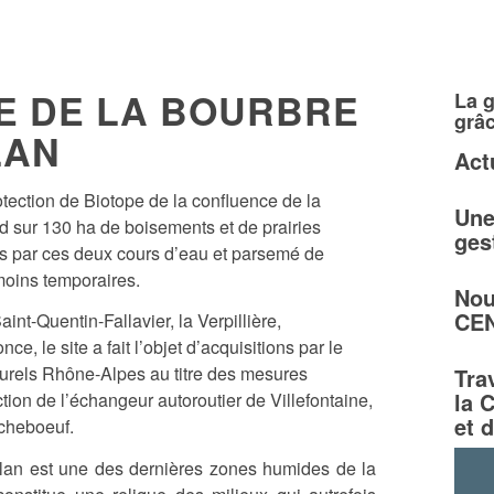
E DE LA BOURBRE
La g
grâc
LAN
Act
otection de Biotope de la confluence de la
Une
d sur 130 ha de boisements et de prairies
ges
s par ces deux cours d’eau et parsemé de
oins temporaires.
Nou
CEN
nt-Quentin-Fallavier, la Verpillière,
, le site a fait l’objet d’acquisitions par le
urels Rhône-Alpes au titre des mesures
Tra
la 
tion de l’échangeur autoroutier de Villefontaine,
et 
rcheboeuf.
lan est une des dernières zones humides de la