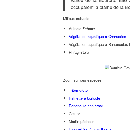
vallée de la Bourbre. Elle 
occupaient la plaine de la B
Milieux naturels
Aulnaie-Frénaie
Végétation aquatique à Characées
Végétation aquatique à Ranunculus t
Phragmitaie
Zoom sur des espèces
Triton crêté
Rainette arboricole
Renoncule scélérate
Castor
Martin pécheur
Leucorrhine à gros thorax