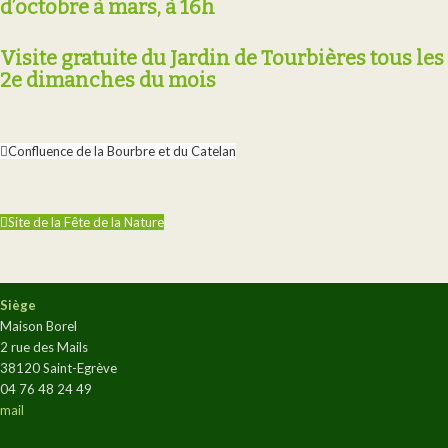
d’octobre à mars, à 16h
Visite gratuite du Jardin de Tourbières tous les
2e dimanches du mois
Confluence de la Bourbre et du Catelan
Site de la Fête de la Nature
Siège
Maison Borel
2 rue des Mails
38120 Saint-Egrève
04 76 48 24 49
mail