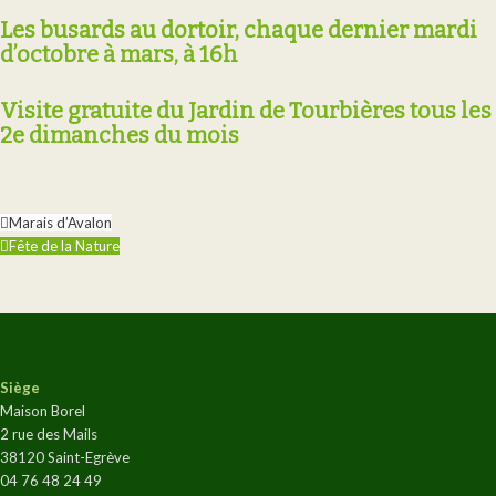
Les busards au dortoir, chaque dernier mardi
d’octobre à mars, à 16h
Visite gratuite du Jardin de Tourbières tous les
2e dimanches du mois
Marais d’Avalon
Fête de la Nature
Siège
Maison Borel
2 rue des Mails
38120 Saint-Egrève
04 76 48 24 49