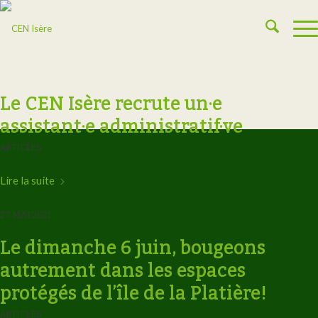
Le CEN Isère recrute un·e
assistant·e administratif·ve
ARTICLES
Lire la suite
27 MAI 2021
Le dimanche 6 juin, bougeons
autrement dans les espaces
protégés de l’île de la Platière!
ARTICLES