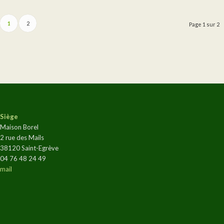
1
2
Page 1 sur 2
Siège
Maison Borel
2 rue des Mails
38120 Saint-Egrève
04 76 48 24 49
mail