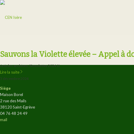
Sauvons la Violette élevée – Appel à d
Articles archives
,
Newsletter 2024 11
Lire la suite
3 décembre 2024
Siège
Maison Borel
2 rue des Mails
38120 Saint-Egrève
04 76 48 24 49
mail