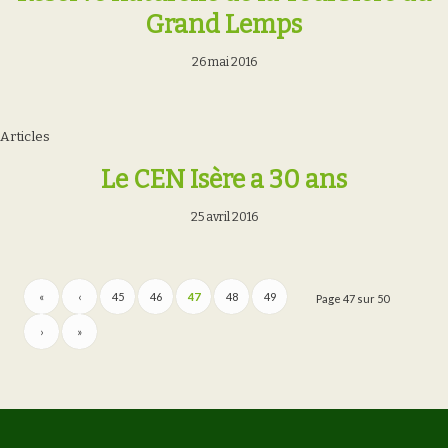
Grand Lemps
26 mai 2016
Articles
Le CEN Isère a 30 ans
25 avril 2016
«
‹
45
46
47
48
49
Page 47 sur 50
›
»