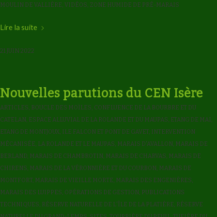
MOULIN DE VALLIÈRE
,
VIDÉOS
,
ZONE HUMIDE DE PRÉ-MARAIS
Lire la suite
21 JUIN 2022
Nouvelles parutions du CEN Isère
ARTICLES
,
BOUCLE DES MOÏLES
,
CONFLUENCE DE LA BOURBRE ET DU
CATELAN
,
ESPACE ALLUVIAL DE LA ROLANDE ET DU MAUPAS
,
ETANG DE MAI
,
ETANG DE MONTJOUX
,
ILE FALCON ET PONT DE GAVET
,
INTERVENTION
MÉCANISÉE
,
LA ROLANDE ET LE MAUPAS
,
MARAIS D'AVALLON
,
MARAIS DE
BERLAND
,
MARAIS DE CHAMBROTIN
,
MARAIS DE CHARVAS
,
MARAIS DE
CHIRENS
,
MARAIS DE LA VÉRONNIÈRE ET DU COURBON
,
MARAIS DE
MONTFORT
,
MARAIS DE VIEILLE MORTE
,
MARAIS DES ENGENIÈRES
,
MARAIS DES LUIPPES
,
OPÉRATIONS DE GESTION
,
PUBLICATIONS
TECHNIQUES
,
RÉSERVE NATURELLE DE L'ÎLE DE LA PLATIÈRE
,
RÉSERVE
NATURELLE DU GRAND-LEMPS
,
SITES
,
TOURBIÈRE DU PEUIL
,
TUFIÈRE DU