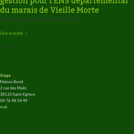
gestion pour l’ENS départemental
du marais de Vieille Morte
ARTICLES
,
MARAIS DE VIEILLE MORTE
,
SITES
Lire la suite
7 JUILLET 2016
Siège
Maison Borel
2 rue des Mails
38120 Saint-Egrève
04 76 48 24 49
mail