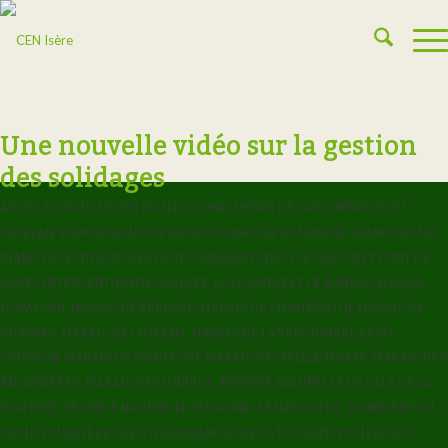
Une nouvelle vidéo sur la gestion
des solidages
ARTICLES
,
BOUCLE DES MOÏLES
,
CONFLUENCE DE LA BOURBRE ET DU
CATELAN
,
ESPACE ALLUVIAL DE LA ROLANDE ET DU MAUPAS
,
ETANG DE MAI
,
ETANG DE MONTJOUX
,
GESTION CONSERVATOIRE
,
ILE FALCON ET PONT DE
GAVET
,
INTERVENTION MÉCANISÉE
,
LA ROLANDE ET LE MAUPAS
,
MARAIS
D'AVALLON
,
MARAIS DE BERLAND
,
MARAIS DE CHAMBROTIN
,
MARAIS DE
CHARVAS
,
MARAIS DE CHIRENS
,
MARAIS DE LA VÉRONNIÈRE ET DU
COURBON
,
MARAIS DE MONTFORT
,
MARAIS DE VIEILLE MORTE
,
MARAIS DES
ENGENIÈRES
,
MARAIS DES LUIPPES
,
RÉSERVE NATURELLE DE L'ÎLE DE LA
PLATIÈRE
,
RÉSERVE NATURELLE DU GRAND-LEMPS
,
SITES
,
TOURBIÈRE DU
PEUIL
,
TOURBIÈRES DE L'HERRETANG ET DE LA TUILERIE
,
TUFIÈRE DU