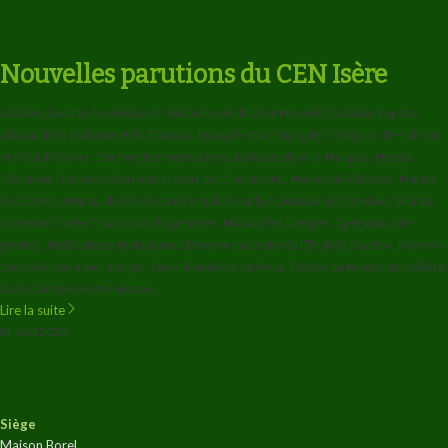
Nouvelles parutions du CEN Isère
Articles
,
Boucle des Moïles
,
Confluence de la Bourbre et du Catelan
,
Espace
alluvial de la Rolande et du Maupas
,
Etang de Mai
,
Etang de Montjoux
,
Ile Falcon
et Pont de Gavet
,
Intervention mécanisée
,
La Rolande et le Maupas
,
Marais
d'Avallon
,
Marais de Berland
,
Marais de Chambrotin
,
Marais de Charvas
,
Marais
de Chirens
,
Marais de la Véronnière et du Courbon
,
Marais de Montfort
,
Marais
de Vieille Morte
,
Marais des Engenières
,
Marais des Luippes
,
Opérations de
gestion
,
Publications techniques
,
Réserve naturelle de l'île de la Platière
,
Réserve
naturelle du Grand-Lemps
,
Sites
,
Tourbière du Peuil
,
Tufière du Moulin de Vallière
,
Zone humide de Pré-Marais
Lire la suite
14 avril 2020
Siège
Maison Borel