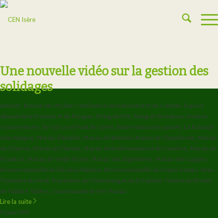
Une nouvelle vidéo sur la gestion des
solidages
Articles
,
Boucle des Moïles
,
Confluence de la Bourbre et du Catelan
,
Espace
alluvial de la Rolande et du Maupas
,
Etang de Mai
,
Etang de Montjoux
,
Gestion
conservatoire
,
Ile Falcon et Pont de Gavet
,
Intervention mécanisée
,
La Rolande
et le Maupas
,
Marais d'Avallon
,
Marais de Berland
,
Marais de Chambrotin
,
Marais
de Charvas
,
Marais de Chirens
,
Marais de la Véronnière et du Courbon
,
Marais de
Montfort
,
Marais de Vieille Morte
,
Marais des Engenières
,
Marais des Luippes
,
Réserve naturelle de l'île de la Platière
,
Réserve naturelle du Grand-Lemps
,
Sites
,
Tourbière du Peuil
,
Tourbières de l'Herretang et de la Tuilerie
,
Tufière du Moulin
de Vallière
,
Vidéos
,
Zone humide de Pré-Marais
Lire la suite
21 juin 2022