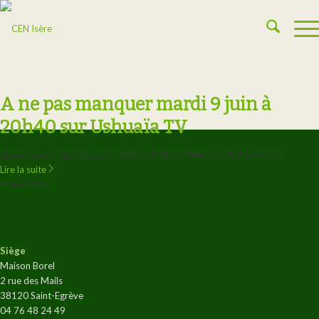
A ne pas manquer mardi 9 juin à
20h40 sur Ushuaïa TV
Agenda passé
,
Agenda passé Platière
,
Archives Platière
,
Articles archives
Lire la suite
27 mai 2020
Siège
Maison Borel
2 rue des Mails
38120 Saint-Egrève
04 76 48 24 49