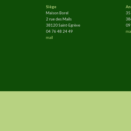
Siège
An
Maison Borel
35
2 rue des Mails
38
38120 Saint-Egrève
09
04 76 48 24 49
mai
mail