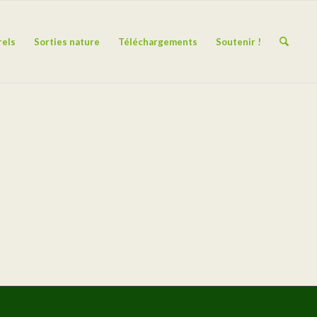
rels
Sorties nature
Téléchargements
Soutenir !