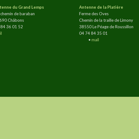
tenne du Grand Lemps
Antenne de la Platière
 chemin de baraban
Ferme des Oves
690 Châbons
Chemin de la traille de Limony
 84 36 01 52
38550 Le Péage de Roussillon
l
04 74 84 35 01
•
mail