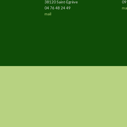
38120 Saint-Egrève
09
04 76 48 24 49
mai
mail