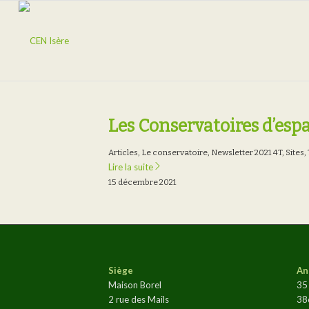
Les Conservatoires d’esp
Articles
,
Le conservatoire
,
Newsletter 2021 4T
,
Sites
,
Lire la suite
15 décembre 2021
Siège
An
Maison Borel
35
2 rue des Mails
38