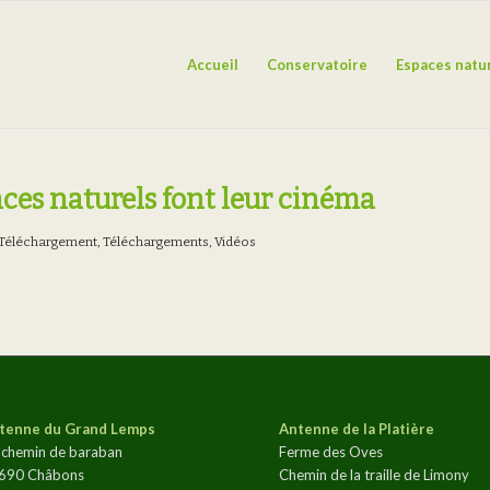
Accueil
Conservatoire
Espaces natu
aces naturels font leur cinéma
Téléchargement
,
Téléchargements
,
Vidéos
tenne du Grand Lemps
Antenne de la Platière
 chemin de baraban
Ferme des Oves
690 Châbons
Chemin de la traille de Limony