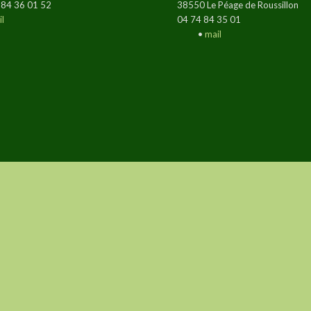
 84 36 01 52
38550 Le Péage de Roussillon
l
04 74 84 35 01
•
mail