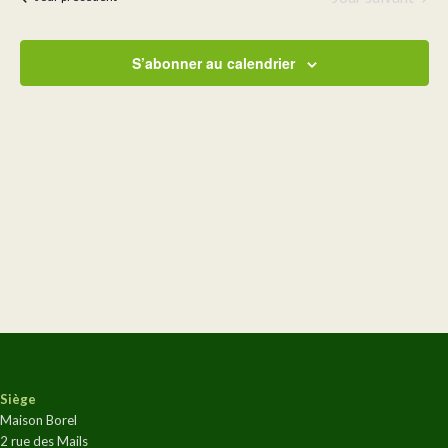
de
vues
Évène
S’abonner au calendrier
Siège
Maison Borel
2 rue des Mails