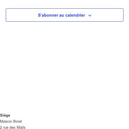
de
vues
S’abonner au calendrier
Évène
Siège
Maison Borel
2 rue des Mails