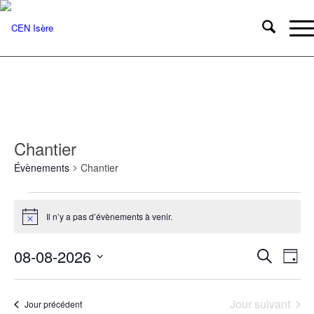
Chantier
Évènements
Chantier
Évènements
for
Il n’y a pas d’évènements à venir.
Notice
8
Reche
Nav
08-08-2026
Recherche
août
Jour
de
et
Sélectionnez
2026
vue
une
naviga
Évè
Jour suivant
date.
Jour précédent