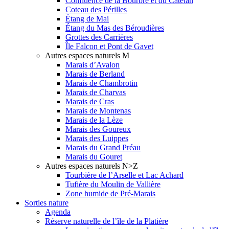
Confluence de la Bourbre et du Catelan
Coteau des Périlles
Étang de Mai
Étang du Mas des Béroudières
Grottes des Carrières
Île Falcon et Pont de Gavet
Autres espaces naturels M
Marais d’Avalon
Marais de Berland
Marais de Chambrotin
Marais de Charvas
Marais de Cras
Marais de Montenas
Marais de la Lèze
Marais des Goureux
Marais des Luippes
Marais du Grand Préau
Marais du Gouret
Autres espaces naturels N>Z
Tourbière de l’Arselle et Lac Achard
Tufière du Moulin de Vallière
Zone humide de Pré-Marais
Sorties nature
Agenda
Réserve naturelle de l’île de la Platière