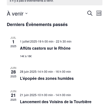
Il n’y a pas d’évènements à venir.
À venir
Recherch
Navig
Recherche
Liste
de
et
Sélectionnez
vues
Derniers Évènements passés
une
navigatio
Évèn
date.
de
JUIL
vues
1
1 juillet 2025-19 h 00 min
-
22 h 30 min
Évèneme
2025
Affûts castors sur le Rhône
14€ à 18€
JUIN
28
28 juin 2025-14 h 00 min
-
16 h 00 min
2025
L’épopée des zones humides
JUIN
21
21 juin 2025-10 h 00 min
-
14 h 00 min
2025
Lancement des Voisins de la Tourbière