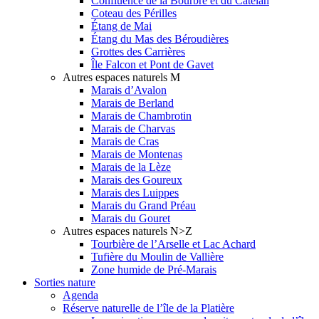
Confluence de la Bourbre et du Catelan
Coteau des Périlles
Étang de Mai
Étang du Mas des Béroudières
Grottes des Carrières
Île Falcon et Pont de Gavet
Autres espaces naturels M
Marais d’Avalon
Marais de Berland
Marais de Chambrotin
Marais de Charvas
Marais de Cras
Marais de Montenas
Marais de la Lèze
Marais des Goureux
Marais des Luippes
Marais du Grand Préau
Marais du Gouret
Autres espaces naturels N>Z
Tourbière de l’Arselle et Lac Achard
Tufière du Moulin de Vallière
Zone humide de Pré-Marais
Sorties nature
Agenda
Réserve naturelle de l’île de la Platière