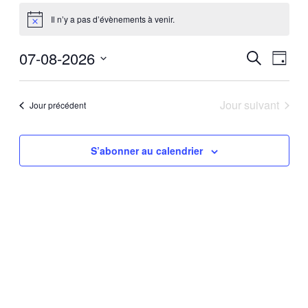
Évènements
Il n’y a pas d’évènements à venir.
for
Notice
7
07-08-2026
Recherch
Navig
Recherche
août
Jour
de
et
Sélectionnez
2026
vues
une
navigatio
Évèn
date.
Jour suivant
Jour précédent
de
vues
Évèneme
S’abonner au calendrier