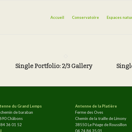
Accueil
Conservatoire
Espaces natu
Single Portfolio: 2/3 Gallery
Singl
tenne du Grand Lemps
Antenne de la Platière
 chemin de baraban
Ferme des Oves
690 Châbons
Chemin de la traille de Limony
 84 36 01 52
38550 Le Péage de Roussillon
l
04 74 84 35 01