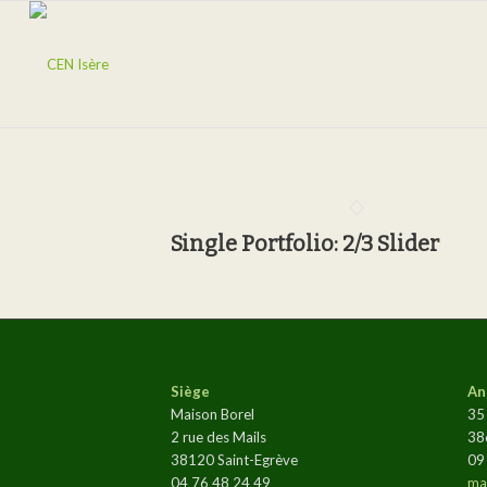
Single Portfolio: 2/3 Slider
Siège
An
Maison Borel
35
2 rue des Mails
38
38120 Saint-Egrève
09
04 76 48 24 49
mai