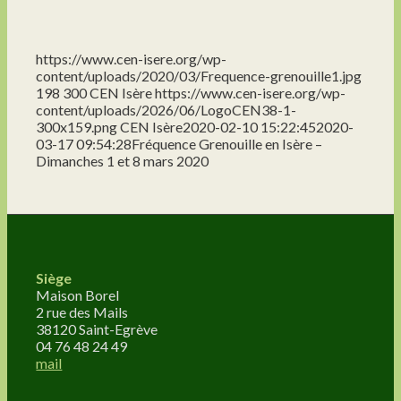
https://www.cen-isere.org/wp-
content/uploads/2020/03/Frequence-grenouille1.jpg
198
300
CEN Isère
https://www.cen-isere.org/wp-
content/uploads/2026/06/LogoCEN38-1-
300x159.png
CEN Isère
2020-02-10 15:22:45
2020-
03-17 09:54:28
Fréquence Grenouille en Isère –
Dimanches 1 et 8 mars 2020
Siège
Maison Borel
2 rue des Mails
38120 Saint-Egrève
04 76 48 24 49
mail