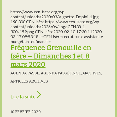
https://www.cen-isere.org/wp-
content/uploads/2020/03/Vignette-Emploi-1.jpg
198
300
CEN Isère
https://www.cen-isere.org/wp-
content/uploads/2026/06/LogoCEN38-1-
300x159.png
CEN Isère
2020-02-10 17:30:11
2020-
03-17 09:53:18
Le CEN Isère recrute un.e assistant.e
budgétaire et financier
Fréquence Grenouille en
Isère – Dimanches 1 et 8
mars 2020
AGENDA PASSÉ
,
AGENDA PASSÉ RNGL
,
ARCHIVES
,
ARTICLES ARCHIVES
Lire la suite
10 FÉVRIER 2020