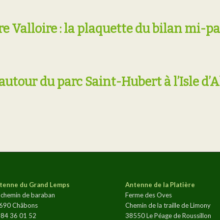
re Valloire : la plaquette du bilan mi-p
 autour du parc Saint-Hubert à l’Isle d’
tenne du Grand Lemps
Antenne de la Platière
 chemin de baraban
Ferme des Oves
690 Châbons
Chemin de la traille de Limony
 84 36 01 52
38550 Le Péage de Roussillon