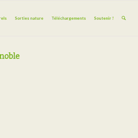
rels
Sorties nature
Téléchargements
Soutenir !
enoble