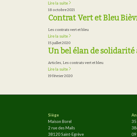
Lire la suite
18 octobre 2021
Contrat Vert et Bleu Bièv
Les contrats vert et bleu
Lire la suite
15 juillet 2020
Un bel élan de solidarité
Articles
,
Les contrats vert et bleu
Lire la suite
19 février 2020
Siège
An
Maison Borel
35
2 rue des Mails
38
38120 Saint-Egrève
09