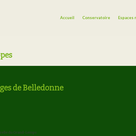
Accueil
Conservatoire
Espaces 
ppes
ages de Belledonne
relle du Grand-Lemps