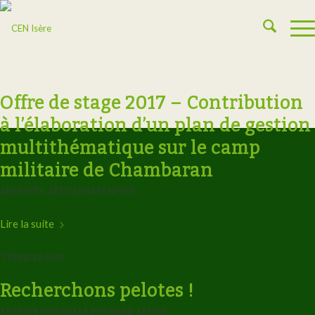
Offre de stage 2017 – Contribution
à l’élaboration d’un plan de gestion
multithématique sur le camp
militaire de Chambaran
ARCHIVES
,
ARTICLES ARCHIVES
Lire la suite
7 FÉVRIER 2017
Recherchons pelotes !
RÉSERVE NATURELLE DU GRAND-LEMPS