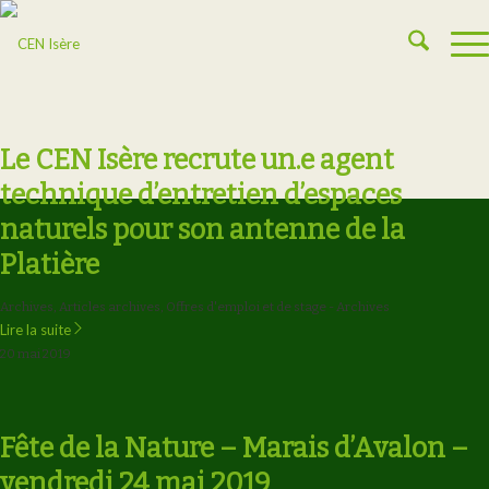
Le CEN Isère recrute un.e agent
technique d’entretien d’espaces
naturels pour son antenne de la
Platière
Archives
,
Articles archives
,
Offres d'emploi et de stage - Archives
Lire la suite
20 mai 2019
Fête de la Nature – Marais d’Avalon –
vendredi 24 mai 2019