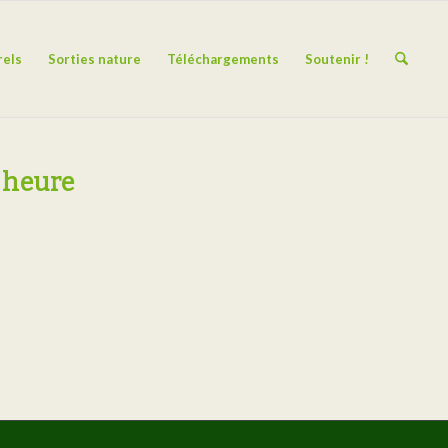
rels
Sorties nature
Téléchargements
Soutenir !
l’heure