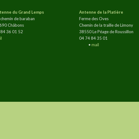
tenne du Grand Lemps
Antenne de la Platière
 chemin de baraban
Ferme des Oves
690 Châbons
Chemin de la traille de Limony
 84 36 01 52
38550 Le Péage de Roussillon
l
04 74 84 35 01
•
mail