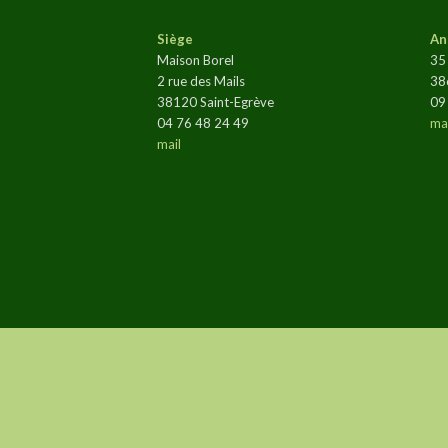
Siège
An
Maison Borel
35
2 rue des Mails
38
38120 Saint-Egrève
09
04 76 48 24 49
mai
mail