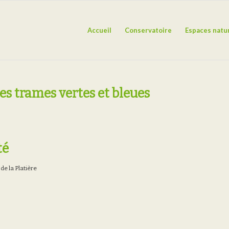
Accueil
Conservatoire
Espaces natu
es trames vertes et bleues
té
 de la Platière