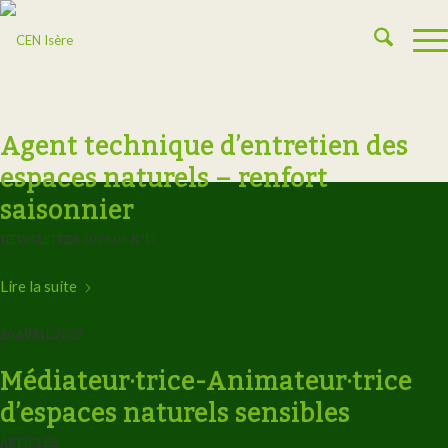
Agent technique d’entretien des
espaces naturels – renfort
saisonnier
NEWSLETTER 2023 04 N°12
Lire la suite
26 AVRIL 2023
Médiateur·trice-Animateur·trice
d’espaces naturels sensibles
ARTICLES